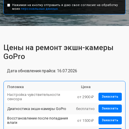
Нажимая на кнопку отправить я даю свое согласие на обработку
моих
персональных данных.
Цены на ремонт экшн-камеры
GoPro
Дата обновления прайса: 16.07.2026
Поломка
Цена
Настройка чувствительности
от 2900 ₽
Заказать
сенсора
Диагностика экшн-камеры GoPro
бесплатно
Заказать
Восстановление после попадания
от 1500 ₽
Заказать
влаги