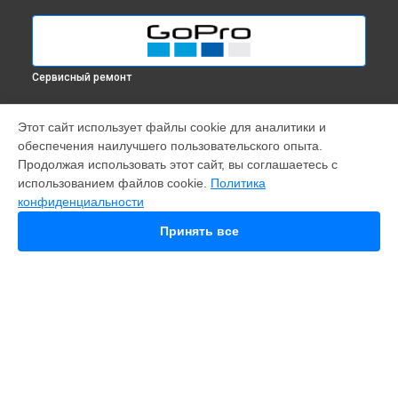
Сервисный ремонт
МОДЕЛИ
Этот сайт использует файлы cookie для аналитики и
обеспечения наилучшего пользовательского опыта.
Fusion
Продолжая использовать этот сайт, вы соглашаетесь с
Hero 9
использованием файлов cookie.
Политика
HERO 10
конфиденциальности
HERO 11
HERO 12
Принять все
MAX
HERO 8
HERO 7
HERO 6
HERO Plus
HERO 2014
11 mini
СТРАНИЦЫ