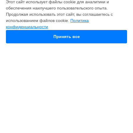
Этот сайт использует файлы cookie для аналитики и
обеспечения наилучшего пользовательского опыта.
Fusion
Продолжая использовать этот сайт, вы соглашаетесь с
Hero 9
использованием файлов cookie.
Политика
HERO 10
конфиденциальности
HERO 11
HERO 12
Принять все
MAX
HERO 8
HERO 7
HERO Plus
HERO 2014
11 mini
СТРАНИЦЫ
Гарантия
Доставка
Контакты
Карта сайта
КОНТАКТЫ